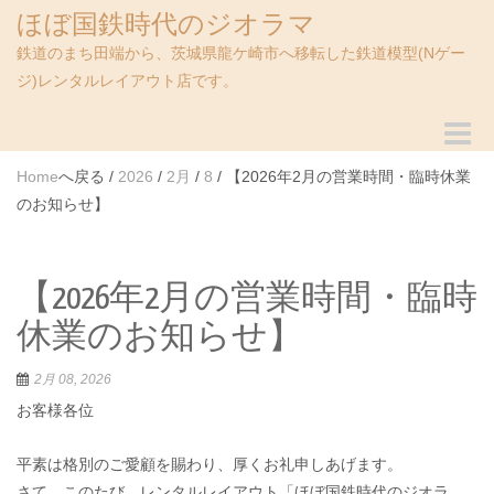
ほぼ国鉄時代のジオラマ
鉄道のまち田端から、茨城県龍ケ崎市へ移転した鉄道模型(Nゲー
ジ)レンタルレイアウト店です。
Toggle
navigat
Home
/
2026
/
2月
/
8
/
【2026年2月の営業時間・臨時休業
のお知らせ】
【2026年2月の営業時間・臨時
休業のお知らせ】
2月 08, 2026
お客様各位
平素は格別のご愛顧を賜わり、厚くお礼申しあげます。
さて、このたび、レンタルレイアウト「ほぼ国鉄時代のジオラ