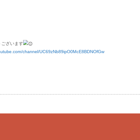
とうございます
.youtube.com/channel/UC69zNb89ipO0McE8BDNOfGw